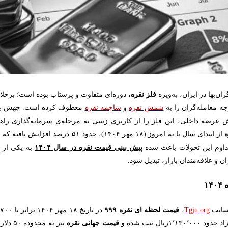
فلز نقره
، دوره‌ای متفاوت و پرشتاب بوده است؛ برخل
ه معامله‌گران را به
شمش نقره
و
ساچمه نقره
معطوف کرده است. جهش ب
هش عرضه داخلی، این فلز را از کاربری زینتی به مرحله‌ی سرمایه‌گذاری ر
از ابتدای سال تا به امروز (۱۸ مهر ۱۴۰۴)، حدود
۵۱
درصد افزایش یافته که ن
داوم این تحولات باعث شده
پیش ‌بینی قیمت نقره در سال
۱۴۰۴
به یکی از 
ن و علاقه‌مندان بازار، تبدیل شود.
۱
سایت
Tgju.org
،
قیمت لحظه ‌ای نقره
۹۹۹
یال ثبت شده و
قیمت جهانی نقره
نیز به 