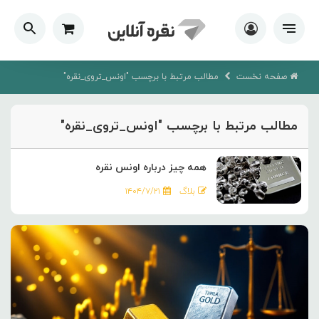
صفحه نخست
مطالب مرتبط با برچسب "اونس_تروی_نقره"
مطالب مرتبط با برچسب "اونس_تروی_نقره"
همه چیز درباره اونس نقره
بلاگ
۱۴۰۴/۷/۲۱