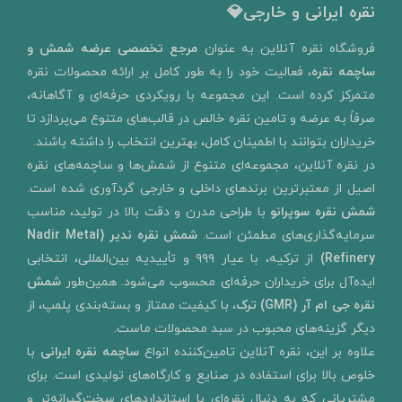
نقره ایرانی و خارجی💎
​فروشگاه نقره آنلاین به‌ عنوان
مرجع تخصصی عرضه شمش و
ساچمه نقره
، فعالیت خود را به‌ طور کامل بر ارائه محصولات نقره
متمرکز کرده است. این مجموعه با رویکردی حرفه‌ای و آگاهانه،
صرفاً به عرضه و تامین نقره خالص در قالب‌های متنوع می‌پردازد تا
خریداران بتوانند با اطمینان کامل، بهترین انتخاب را داشته باشند.
در نقره آنلاین، مجموعه‌ای متنوع از شمش‌ها و ساچمه‌های نقره
اصیل از معتبرترین برندهای داخلی و خارجی گردآوری شده است.
شمش نقره سوپرانو
با طراحی مدرن و دقت بالا در تولید، مناسب
سرمایه‌گذاری‌های مطمئن است.
شمش نقره ندیر
(Nadir Metal
Refinery)
از ترکیه، با عیار ۹۹۹ و تأییدیه بین‌المللی، انتخابی
ایده‌آل برای خریداران حرفه‌ای محسوب می‌شود. همین‌طور
شمش
نقره جی ام آر (GMR) ترک
، با کیفیت ممتاز و بسته‌بندی پلمپ، از
دیگر گزینه‌های محبوب در سبد محصولات ماست.
علاوه بر این، نقره آنلاین تامین‌کننده انواع
ساچمه نقره ایرانی
با
خلوص بالا برای استفاده در صنایع و کارگاه‌های تولیدی است. برای
مشتریانی که به دنبال نقره‌ای با استانداردهای سخت‌گیرانه‌تر و