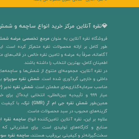
💎نقره آنلاین مرکز خرید انواع ساچمه و شمش 
​فروشگاه نقره آنلاین به‌ عنوان
مرجع تخصصی عرضه شمش 
طور کامل بر ارائه محصولات نقره متمرکز کرده است. ای
آگاهانه، صرفاً به عرضه و تامین نقره خالص در قالب‌های متنو
اطمینان کامل، بهترین انتخاب را داشته باشند.
در نقره آنلاین، مجموعه‌ای متنوع از شمش‌ها و ساچمه‌های
داخلی و خارجی گردآوری شده است.
شمش نقره سوپرانو
ب
مناسب سرمایه‌گذاری‌های مطمئن است.
شمش نقره ندیر
(Nadir Metal Refinery)
عیار ۹۹۹ و تأییدیه بین‌المللی، انتخابی ایده‌آل ب
همین‌طور
شمش نقره جی ام آر (GMR) ترک
، با کیفیت 
گزینه‌های محبوب در سبد محصولات ماست.
علاوه بر این، نقره آنلاین تامین‌کننده انواع
ساچمه نقره ای
صنایع و کارگاه‌های تولیدی است. برای مشتریانی که به
سخت‌گیرانه‌تر و کیفیتی بی‌رقیب هستند،
ساچمه نقره سو