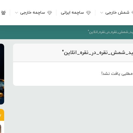
شمش خارجی
ساچمه ایرانی
ساچمه خارجی
د_شمش_نقره_در_نقره_انلاین"
ید_شمش_نقره_در_نقره_انلاین"
طلبی یافت نشد!
ب