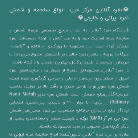
💎نقره آنلاین مرکز خرید انواع ساچمه و شمش
نقره ایرانی و خارجی💎
​فروشگاه نقره آنلاین به‌ عنوان
مرجع تخصصی عرضه شمش و
ساچمه نقره
، فعالیت خود را به‌ طور کامل بر ارائه محصولات نقره
متمرکز کرده است. این مجموعه با رویکردی حرفه‌ای و آگاهانه،
صرفاً به عرضه و تامین نقره خالص در قالب‌های متنوع می‌پردازد تا
خریداران بتوانند با اطمینان کامل، بهترین انتخاب را داشته باشند.
در نقره آنلاین، مجموعه‌ای متنوع از شمش‌ها و ساچمه‌های نقره
اصیل از معتبرترین برندهای داخلی و خارجی گردآوری شده است.
شمش نقره سوپرانو
با طراحی مدرن و دقت بالا در تولید، مناسب
سرمایه‌گذاری‌های مطمئن است.
شمش نقره ندیر
(Nadir Metal
Refinery)
از ترکیه، با عیار ۹۹۹ و تأییدیه بین‌المللی، انتخابی
ایده‌آل برای خریداران حرفه‌ای محسوب می‌شود. همین‌طور
شمش
نقره جی ام آر (GMR) ترک
، با کیفیت ممتاز و بسته‌بندی پلمپ، از
دیگر گزینه‌های محبوب در سبد محصولات ماست.
علاوه بر این، نقره آنلاین تامین‌کننده انواع
ساچمه نقره ایرانی
با