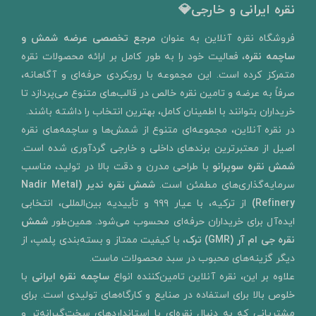
نقره ایرانی و خارجی💎
​فروشگاه نقره آنلاین به‌ عنوان
مرجع تخصصی عرضه شمش و
ساچمه نقره
، فعالیت خود را به‌ طور کامل بر ارائه محصولات نقره
متمرکز کرده است. این مجموعه با رویکردی حرفه‌ای و آگاهانه،
صرفاً به عرضه و تامین نقره خالص در قالب‌های متنوع می‌پردازد تا
خریداران بتوانند با اطمینان کامل، بهترین انتخاب را داشته باشند.
در نقره آنلاین، مجموعه‌ای متنوع از شمش‌ها و ساچمه‌های نقره
اصیل از معتبرترین برندهای داخلی و خارجی گردآوری شده است.
شمش نقره سوپرانو
با طراحی مدرن و دقت بالا در تولید، مناسب
سرمایه‌گذاری‌های مطمئن است.
شمش نقره ندیر
(Nadir Metal
Refinery)
از ترکیه، با عیار ۹۹۹ و تأییدیه بین‌المللی، انتخابی
ایده‌آل برای خریداران حرفه‌ای محسوب می‌شود. همین‌طور
شمش
نقره جی ام آر (GMR) ترک
، با کیفیت ممتاز و بسته‌بندی پلمپ، از
دیگر گزینه‌های محبوب در سبد محصولات ماست.
علاوه بر این، نقره آنلاین تامین‌کننده انواع
ساچمه نقره ایرانی
با
خلوص بالا برای استفاده در صنایع و کارگاه‌های تولیدی است. برای
مشتریانی که به دنبال نقره‌ای با استانداردهای سخت‌گیرانه‌تر و