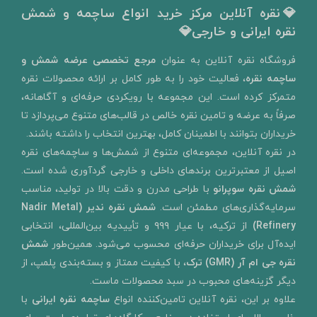
💎نقره آنلاین مرکز خرید انواع ساچمه و شمش
نقره ایرانی و خارجی💎
​فروشگاه نقره آنلاین به‌ عنوان
مرجع تخصصی عرضه شمش و
ساچمه نقره
، فعالیت خود را به‌ طور کامل بر ارائه محصولات نقره
متمرکز کرده است. این مجموعه با رویکردی حرفه‌ای و آگاهانه،
صرفاً به عرضه و تامین نقره خالص در قالب‌های متنوع می‌پردازد تا
خریداران بتوانند با اطمینان کامل، بهترین انتخاب را داشته باشند.
در نقره آنلاین، مجموعه‌ای متنوع از شمش‌ها و ساچمه‌های نقره
اصیل از معتبرترین برندهای داخلی و خارجی گردآوری شده است.
شمش نقره سوپرانو
با طراحی مدرن و دقت بالا در تولید، مناسب
سرمایه‌گذاری‌های مطمئن است.
شمش نقره ندیر
(Nadir Metal
Refinery)
از ترکیه، با عیار ۹۹۹ و تأییدیه بین‌المللی، انتخابی
ایده‌آل برای خریداران حرفه‌ای محسوب می‌شود. همین‌طور
شمش
نقره جی ام آر (GMR) ترک
، با کیفیت ممتاز و بسته‌بندی پلمپ، از
دیگر گزینه‌های محبوب در سبد محصولات ماست.
علاوه بر این، نقره آنلاین تامین‌کننده انواع
ساچمه نقره ایرانی
با