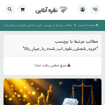
صفحه نخست
مطالب مرتبط با برچسب "خرید_شمش_نقره_اب_شده_با_عیار_با
مطالب مرتبط با برچسب
"خرید_شمش_نقره_اب_شده_با_عیار_بالا"
هیچ مطلبی یافت نشد!