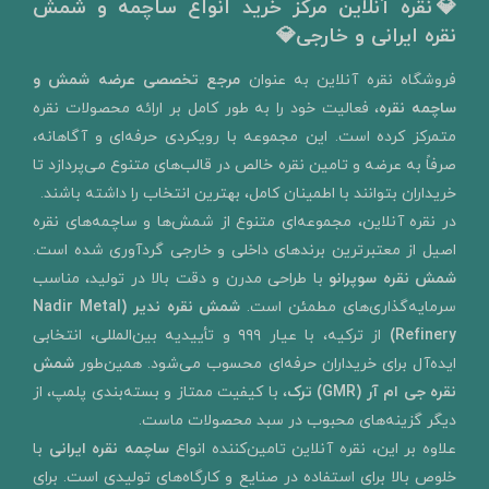
💎نقره آنلاین مرکز خرید انواع ساچمه و شمش
نقره ایرانی و خارجی💎
​فروشگاه نقره آنلاین به‌ عنوان
مرجع تخصصی عرضه شمش و
ساچمه نقره
، فعالیت خود را به‌ طور کامل بر ارائه محصولات نقره
متمرکز کرده است. این مجموعه با رویکردی حرفه‌ای و آگاهانه،
صرفاً به عرضه و تامین نقره خالص در قالب‌های متنوع می‌پردازد تا
خریداران بتوانند با اطمینان کامل، بهترین انتخاب را داشته باشند.
در نقره آنلاین، مجموعه‌ای متنوع از شمش‌ها و ساچمه‌های نقره
اصیل از معتبرترین برندهای داخلی و خارجی گردآوری شده است.
شمش نقره سوپرانو
با طراحی مدرن و دقت بالا در تولید، مناسب
سرمایه‌گذاری‌های مطمئن است.
شمش نقره ندیر
(Nadir Metal
Refinery)
از ترکیه، با عیار ۹۹۹ و تأییدیه بین‌المللی، انتخابی
ایده‌آل برای خریداران حرفه‌ای محسوب می‌شود. همین‌طور
شمش
نقره جی ام آر (GMR) ترک
، با کیفیت ممتاز و بسته‌بندی پلمپ، از
دیگر گزینه‌های محبوب در سبد محصولات ماست.
علاوه بر این، نقره آنلاین تامین‌کننده انواع
ساچمه نقره ایرانی
با
خلوص بالا برای استفاده در صنایع و کارگاه‌های تولیدی است. برای