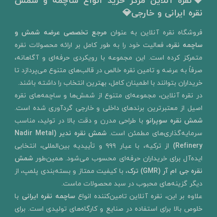
💎نقره آنلاین مرکز خرید انواع ساچمه و شمش
نقره ایرانی و خارجی💎
​فروشگاه نقره آنلاین به‌ عنوان
مرجع تخصصی عرضه شمش و
ساچمه نقره
، فعالیت خود را به‌ طور کامل بر ارائه محصولات نقره
متمرکز کرده است. این مجموعه با رویکردی حرفه‌ای و آگاهانه،
صرفاً به عرضه و تامین نقره خالص در قالب‌های متنوع می‌پردازد تا
خریداران بتوانند با اطمینان کامل، بهترین انتخاب را داشته باشند.
در نقره آنلاین، مجموعه‌ای متنوع از شمش‌ها و ساچمه‌های نقره
اصیل از معتبرترین برندهای داخلی و خارجی گردآوری شده است.
شمش نقره سوپرانو
با طراحی مدرن و دقت بالا در تولید، مناسب
سرمایه‌گذاری‌های مطمئن است.
شمش نقره ندیر
(Nadir Metal
Refinery)
از ترکیه، با عیار ۹۹۹ و تأییدیه بین‌المللی، انتخابی
ایده‌آل برای خریداران حرفه‌ای محسوب می‌شود. همین‌طور
شمش
نقره جی ام آر (GMR) ترک
، با کیفیت ممتاز و بسته‌بندی پلمپ، از
دیگر گزینه‌های محبوب در سبد محصولات ماست.
علاوه بر این، نقره آنلاین تامین‌کننده انواع
ساچمه نقره ایرانی
با
خلوص بالا برای استفاده در صنایع و کارگاه‌های تولیدی است. برای