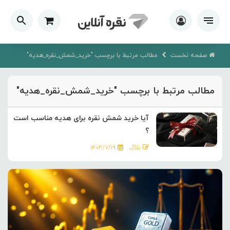
صفحه نخست
مطالب مرتبط با برچسب "خرید_شمش_نقره_هدیه"
مطالب مرتبط با برچسب "خرید_شمش_نقره_هدیه"
آیا خرید شمش نقره برای هدیه مناسب است
؟
بلاگ
۱۴۰۴/۷/۱۹