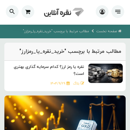
صفحه نخست
مطالب مرتبط با برچسب "خرید_نقره_یا_رمزارز"
مطالب مرتبط با برچسب "خرید_نقره_یا_رمزارز"
نقره یا رمز ارز؟ کدام سرمایه گذاری بهتری
است؟
بلاگ
۱۴۰۴/۹/۲۹