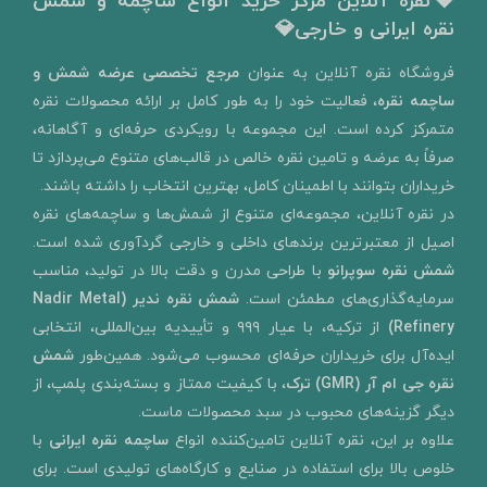
💎نقره آنلاین مرکز خرید انواع ساچمه و شمش
نقره ایرانی و خارجی💎
​فروشگاه نقره آنلاین به‌ عنوان
مرجع تخصصی عرضه شمش و
ساچمه نقره
، فعالیت خود را به‌ طور کامل بر ارائه محصولات نقره
متمرکز کرده است. این مجموعه با رویکردی حرفه‌ای و آگاهانه،
صرفاً به عرضه و تامین نقره خالص در قالب‌های متنوع می‌پردازد تا
خریداران بتوانند با اطمینان کامل، بهترین انتخاب را داشته باشند.
در نقره آنلاین، مجموعه‌ای متنوع از شمش‌ها و ساچمه‌های نقره
اصیل از معتبرترین برندهای داخلی و خارجی گردآوری شده است.
شمش نقره سوپرانو
با طراحی مدرن و دقت بالا در تولید، مناسب
سرمایه‌گذاری‌های مطمئن است.
شمش نقره ندیر
(Nadir Metal
Refinery)
از ترکیه، با عیار ۹۹۹ و تأییدیه بین‌المللی، انتخابی
ایده‌آل برای خریداران حرفه‌ای محسوب می‌شود. همین‌طور
شمش
نقره جی ام آر (GMR) ترک
، با کیفیت ممتاز و بسته‌بندی پلمپ، از
دیگر گزینه‌های محبوب در سبد محصولات ماست.
علاوه بر این، نقره آنلاین تامین‌کننده انواع
ساچمه نقره ایرانی
با
خلوص بالا برای استفاده در صنایع و کارگاه‌های تولیدی است. برای