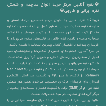
💎نقره آنلاین مرکز خرید انواع ساچمه و شمش
نقره ایرانی و خارجی💎
​فروشگاه نقره آنلاین به‌ عنوان
مرجع تخصصی عرضه شمش و
ساچمه نقره
، فعالیت خود را به‌ طور کامل بر ارائه محصولات نقره
متمرکز کرده است. این مجموعه با رویکردی حرفه‌ای و آگاهانه،
صرفاً به عرضه و تامین نقره خالص در قالب‌های متنوع می‌پردازد تا
خریداران بتوانند با اطمینان کامل، بهترین انتخاب را داشته باشند.
در نقره آنلاین، مجموعه‌ای متنوع از شمش‌ها و ساچمه‌های نقره
اصیل از معتبرترین برندهای داخلی و خارجی گردآوری شده است.
شمش نقره سوپرانو
با طراحی مدرن و دقت بالا در تولید، مناسب
سرمایه‌گذاری‌های مطمئن است.
شمش نقره ندیر
(Nadir Metal
Refinery)
از ترکیه، با عیار ۹۹۹ و تأییدیه بین‌المللی، انتخابی
ایده‌آل برای خریداران حرفه‌ای محسوب می‌شود. همین‌طور
شمش
نقره جی ام آر (GMR) ترک
، با کیفیت ممتاز و بسته‌بندی پلمپ، از
دیگر گزینه‌های محبوب در سبد محصولات ماست.
علاوه بر این، نقره آنلاین تامین‌کننده انواع
ساچمه نقره ایرانی
با