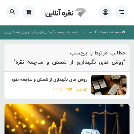
صفحه نخست
مطالب مرتبط با برچسب "روش_های_نگهداری_از_شمش_و_ساچم
مطالب مرتبط با برچسب
"روش_های_نگهداری_از_شمش_و_ساچمه_نقره"
روش های نگهداری از شمش و ساچمه نقره
بلاگ
۱۴۰۴/۷/۲۹