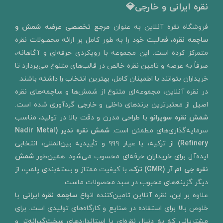
نقره ایرانی و خارجی💎
​فروشگاه نقره آنلاین به‌ عنوان
مرجع تخصصی عرضه شمش و
ساچمه نقره
، فعالیت خود را به‌ طور کامل بر ارائه محصولات نقره
متمرکز کرده است. این مجموعه با رویکردی حرفه‌ای و آگاهانه،
صرفاً به عرضه و تامین نقره خالص در قالب‌های متنوع می‌پردازد تا
خریداران بتوانند با اطمینان کامل، بهترین انتخاب را داشته باشند.
در نقره آنلاین، مجموعه‌ای متنوع از شمش‌ها و ساچمه‌های نقره
اصیل از معتبرترین برندهای داخلی و خارجی گردآوری شده است.
شمش نقره سوپرانو
با طراحی مدرن و دقت بالا در تولید، مناسب
سرمایه‌گذاری‌های مطمئن است.
شمش نقره ندیر
(Nadir Metal
Refinery)
از ترکیه، با عیار ۹۹۹ و تأییدیه بین‌المللی، انتخابی
ایده‌آل برای خریداران حرفه‌ای محسوب می‌شود. همین‌طور
شمش
نقره جی ام آر (GMR) ترک
، با کیفیت ممتاز و بسته‌بندی پلمپ، از
دیگر گزینه‌های محبوب در سبد محصولات ماست.
علاوه بر این، نقره آنلاین تامین‌کننده انواع
ساچمه نقره ایرانی
با
خلوص بالا برای استفاده در صنایع و کارگاه‌های تولیدی است. برای
مشتریانی که به دنبال نقره‌ای با استانداردهای سخت‌گیرانه‌تر و