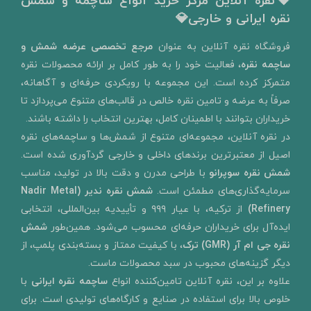
💎نقره آنلاین مرکز خرید انواع ساچمه و شمش
نقره ایرانی و خارجی💎
​فروشگاه نقره آنلاین به‌ عنوان
مرجع تخصصی عرضه شمش و
ساچمه نقره
، فعالیت خود را به‌ طور کامل بر ارائه محصولات نقره
متمرکز کرده است. این مجموعه با رویکردی حرفه‌ای و آگاهانه،
صرفاً به عرضه و تامین نقره خالص در قالب‌های متنوع می‌پردازد تا
خریداران بتوانند با اطمینان کامل، بهترین انتخاب را داشته باشند.
در نقره آنلاین، مجموعه‌ای متنوع از شمش‌ها و ساچمه‌های نقره
اصیل از معتبرترین برندهای داخلی و خارجی گردآوری شده است.
شمش نقره سوپرانو
با طراحی مدرن و دقت بالا در تولید، مناسب
سرمایه‌گذاری‌های مطمئن است.
شمش نقره ندیر
(Nadir Metal
Refinery)
از ترکیه، با عیار ۹۹۹ و تأییدیه بین‌المللی، انتخابی
ایده‌آل برای خریداران حرفه‌ای محسوب می‌شود. همین‌طور
شمش
نقره جی ام آر (GMR) ترک
، با کیفیت ممتاز و بسته‌بندی پلمپ، از
دیگر گزینه‌های محبوب در سبد محصولات ماست.
علاوه بر این، نقره آنلاین تامین‌کننده انواع
ساچمه نقره ایرانی
با
خلوص بالا برای استفاده در صنایع و کارگاه‌های تولیدی است. برای