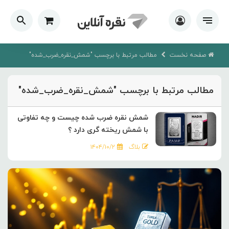
صفحه نخست
مطالب مرتبط با برچسب "شمش_نقره_ضرب_شده"
مطالب مرتبط با برچسب "شمش_نقره_ضرب_شده"
شمش نقره ضرب شده چیست و چه تفاوتی
با شمش ریخته گری دارد ؟
بلاگ
۱۴۰۴/۱۰/۲