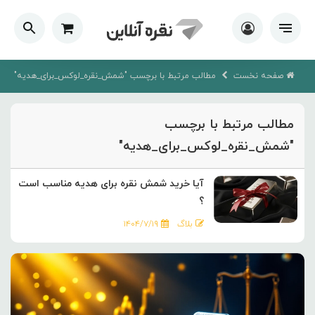
صفحه نخست
مطالب مرتبط با برچسب "شمش_نقره_لوکس_برای_هدیه"
مطالب مرتبط با برچسب
"شمش_نقره_لوکس_برای_هدیه"
آیا خرید شمش نقره برای هدیه مناسب است
؟
بلاگ
۱۴۰۴/۷/۱۹