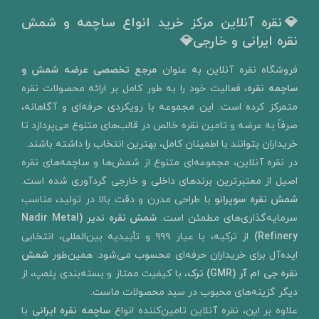
💎نقره آنلاین مرکز خرید انواع ساچمه و شمش
نقره ایرانی و خارجی💎
​فروشگاه نقره آنلاین به‌ عنوان
مرجع تخصصی عرضه شمش و
ساچمه نقره
، فعالیت خود را به‌ طور کامل بر ارائه محصولات نقره
متمرکز کرده است. این مجموعه با رویکردی حرفه‌ای و آگاهانه،
صرفاً به عرضه و تامین نقره خالص در قالب‌های متنوع می‌پردازد تا
خریداران بتوانند با اطمینان کامل، بهترین انتخاب را داشته باشند.
در نقره آنلاین، مجموعه‌ای متنوع از شمش‌ها و ساچمه‌های نقره
اصیل از معتبرترین برندهای داخلی و خارجی گردآوری شده است.
شمش نقره سوپرانو
با طراحی مدرن و دقت بالا در تولید، مناسب
سرمایه‌گذاری‌های مطمئن است.
شمش نقره ندیر
(Nadir Metal
Refinery)
از ترکیه، با عیار ۹۹۹ و تأییدیه بین‌المللی، انتخابی
ایده‌آل برای خریداران حرفه‌ای محسوب می‌شود. همین‌طور
شمش
نقره جی ام آر (GMR) ترک
، با کیفیت ممتاز و بسته‌بندی پلمپ، از
دیگر گزینه‌های محبوب در سبد محصولات ماست.
علاوه بر این، نقره آنلاین تامین‌کننده انواع
ساچمه نقره ایرانی
با