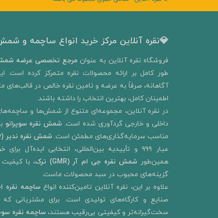
💎نقره آنلاین مرکز خرید انواع ساچمه و شمش 
​فروشگاه نقره آنلاین به‌ عنوان
مرجع تخصصی عرضه شمش 
طور کامل بر ارائه محصولات نقره متمرکز کرده است. ای
آگاهانه، صرفاً به عرضه و تامین نقره خالص در قالب‌های متنو
اطمینان کامل، بهترین انتخاب را داشته باشند.
در نقره آنلاین، مجموعه‌ای متنوع از شمش‌ها و ساچمه‌های
داخلی و خارجی گردآوری شده است.
شمش نقره سوپرانو
ب
مناسب سرمایه‌گذاری‌های مطمئن است.
شمش نقره ندیر
(Nadir Metal Refinery)
عیار ۹۹۹ و تأییدیه بین‌المللی، انتخابی ایده‌آل ب
همین‌طور
شمش نقره جی ام آر (GMR) ترک
، با کیفیت 
گزینه‌های محبوب در سبد محصولات ماست.
علاوه بر این، نقره آنلاین تامین‌کننده انواع
ساچمه نقره ای
صنایع و کارگاه‌های تولیدی است. برای مشتریانی که به
سخت‌گیرانه‌تر و کیفیتی بی‌رقیب هستند،
ساچمه نقره سو