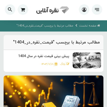
صفحه نخست
مطالب مرتبط با برچسب "قیمت_نقره_در_1404"
مطالب مرتبط با برچسب "قیمت_نقره_در_1404"
پیش بینی قیمت نقره در سال 1404
بلاگ
۱۴۰۴/۷/۱۸