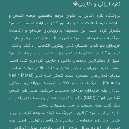
نقره ایرانی و خارجی💎
​فروشگاه نقره آنلاین به‌ عنوان
مرجع تخصصی عرضه شمش و
ساچمه نقره
، فعالیت خود را به‌ طور کامل بر ارائه محصولات نقره
متمرکز کرده است. این مجموعه با رویکردی حرفه‌ای و آگاهانه،
صرفاً به عرضه و تامین نقره خالص در قالب‌های متنوع می‌پردازد تا
خریداران بتوانند با اطمینان کامل، بهترین انتخاب را داشته باشند.
در نقره آنلاین، مجموعه‌ای متنوع از شمش‌ها و ساچمه‌های نقره
اصیل از معتبرترین برندهای داخلی و خارجی گردآوری شده است.
شمش نقره سوپرانو
با طراحی مدرن و دقت بالا در تولید، مناسب
سرمایه‌گذاری‌های مطمئن است.
شمش نقره ندیر
(Nadir Metal
Refinery)
از ترکیه، با عیار ۹۹۹ و تأییدیه بین‌المللی، انتخابی
ایده‌آل برای خریداران حرفه‌ای محسوب می‌شود. همین‌طور
شمش
نقره جی ام آر (GMR) ترک
، با کیفیت ممتاز و بسته‌بندی پلمپ، از
دیگر گزینه‌های محبوب در سبد محصولات ماست.
علاوه بر این، نقره آنلاین تامین‌کننده انواع
ساچمه نقره ایرانی
با
خلوص بالا برای استفاده در صنایع و کارگاه‌های تولیدی است. برای
مشتریانی که به دنبال نقره‌ای با استانداردهای سخت‌گیرانه‌تر و