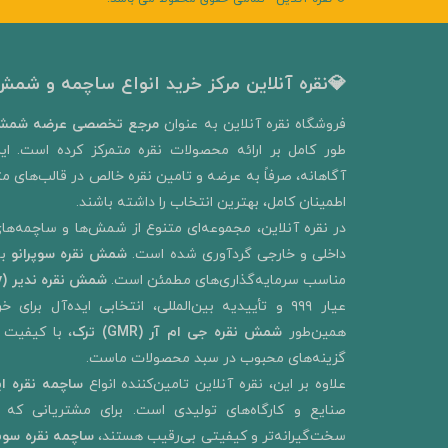
💎نقره آنلاین مرکز خرید انواع ساچمه و شمش 
​فروشگاه نقره آنلاین به‌ عنوان
مرجع تخصصی عرضه شمش 
طور کامل بر ارائه محصولات نقره متمرکز کرده است. ای
آگاهانه، صرفاً به عرضه و تامین نقره خالص در قالب‌های متنو
اطمینان کامل، بهترین انتخاب را داشته باشند.
در نقره آنلاین، مجموعه‌ای متنوع از شمش‌ها و ساچمه‌های
داخلی و خارجی گردآوری شده است.
شمش نقره سوپرانو
ب
مناسب سرمایه‌گذاری‌های مطمئن است.
شمش نقره ندیر
(Nadir Metal Refinery)
عیار ۹۹۹ و تأییدیه بین‌المللی، انتخابی ایده‌آل ب
همین‌طور
شمش نقره جی ام آر (GMR) ترک
، با کیفیت 
گزینه‌های محبوب در سبد محصولات ماست.
علاوه بر این، نقره آنلاین تامین‌کننده انواع
ساچمه نقره ای
صنایع و کارگاه‌های تولیدی است. برای مشتریانی که به
سخت‌گیرانه‌تر و کیفیتی بی‌رقیب هستند،
ساچمه نقره سو