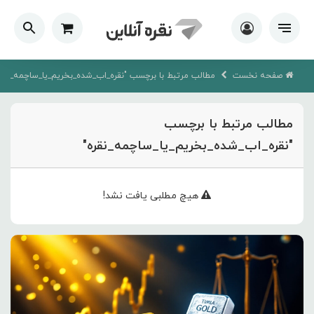
صفحه نخست
مطالب مرتبط با برچسب "نقره_اب_شده_بخریم_یا_ساچمه_نقره
مطالب مرتبط با برچسب
"نقره_اب_شده_بخریم_یا_ساچمه_نقره"
هیچ مطلبی یافت نشد!