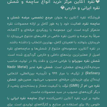
💎نقره آنلاین مرکز خرید انواع ساچمه و شمش
نقره ایرانی و خارجی💎
​فروشگاه نقره آنلاین به‌ عنوان
مرجع تخصصی عرضه شمش و
ساچمه نقره
، فعالیت خود را به‌ طور کامل بر ارائه محصولات نقره
متمرکز کرده است. این مجموعه با رویکردی حرفه‌ای و آگاهانه،
صرفاً به عرضه و تامین نقره خالص در قالب‌های متنوع می‌پردازد تا
خریداران بتوانند با اطمینان کامل، بهترین انتخاب را داشته باشند.
در نقره آنلاین، مجموعه‌ای متنوع از شمش‌ها و ساچمه‌های نقره
اصیل از معتبرترین برندهای داخلی و خارجی گردآوری شده است.
شمش نقره سوپرانو
با طراحی مدرن و دقت بالا در تولید، مناسب
سرمایه‌گذاری‌های مطمئن است.
شمش نقره ندیر
(Nadir Metal
Refinery)
از ترکیه، با عیار ۹۹۹ و تأییدیه بین‌المللی، انتخابی
ایده‌آل برای خریداران حرفه‌ای محسوب می‌شود. همین‌طور
شمش
نقره جی ام آر (GMR) ترک
، با کیفیت ممتاز و بسته‌بندی پلمپ، از
دیگر گزینه‌های محبوب در سبد محصولات ماست.
علاوه بر این، نقره آنلاین تامین‌کننده انواع
ساچمه نقره ایرانی
با
خلوص بالا برای استفاده در صنایع و کارگاه‌های تولیدی است. برای