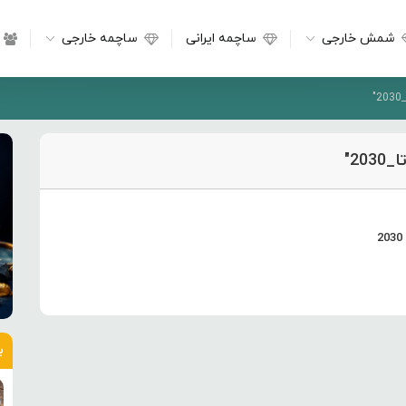
شمش خارجی
ساچمه ایرانی
ساچمه خارجی
2"
ب