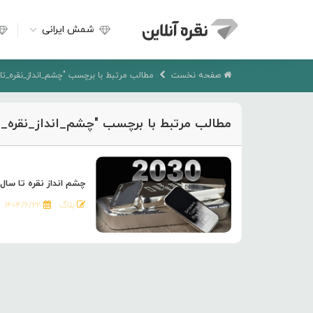
شمش ایرانی
صفحه نخست
مطالب مرتبط با برچسب "چشم_انداز_نقره_تا_2030"
مطالب مرتبط با برچسب "چشم_انداز_نقره_تا_030
چشم انداز نقره تا سال 2030
بلاگ
۱۴۰۴/۶/۲۲