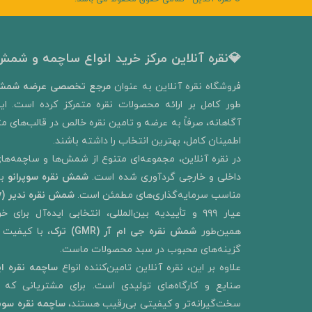
💎نقره آنلاین مرکز خرید انواع ساچمه و شمش 
​فروشگاه نقره آنلاین به‌ عنوان
مرجع تخصصی عرضه شمش 
طور کامل بر ارائه محصولات نقره متمرکز کرده است. ای
آگاهانه، صرفاً به عرضه و تامین نقره خالص در قالب‌های متنو
اطمینان کامل، بهترین انتخاب را داشته باشند.
در نقره آنلاین، مجموعه‌ای متنوع از شمش‌ها و ساچمه‌های
داخلی و خارجی گردآوری شده است.
شمش نقره سوپرانو
ب
مناسب سرمایه‌گذاری‌های مطمئن است.
شمش نقره ندیر
(Nadir Metal Refinery)
عیار ۹۹۹ و تأییدیه بین‌المللی، انتخابی ایده‌آل ب
همین‌طور
شمش نقره جی ام آر (GMR) ترک
، با کیفیت 
گزینه‌های محبوب در سبد محصولات ماست.
علاوه بر این، نقره آنلاین تامین‌کننده انواع
ساچمه نقره ای
صنایع و کارگاه‌های تولیدی است. برای مشتریانی که به
سخت‌گیرانه‌تر و کیفیتی بی‌رقیب هستند،
ساچمه نقره سو